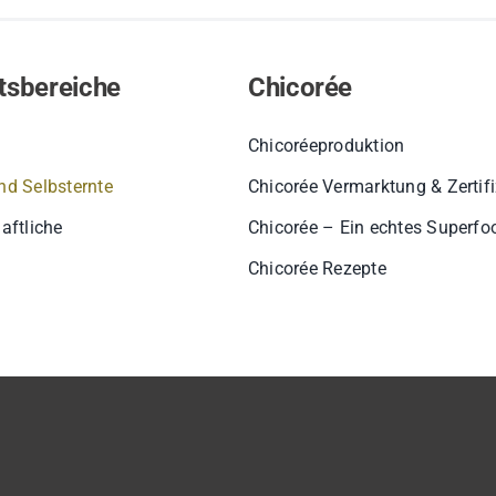
tsbereiche
Chicorée
Chicoréeproduktion
d Selbsternte
Chicorée Vermarktung & Zertif
aftliche
Chicorée – Ein echtes Superfo
Chicorée Rezepte