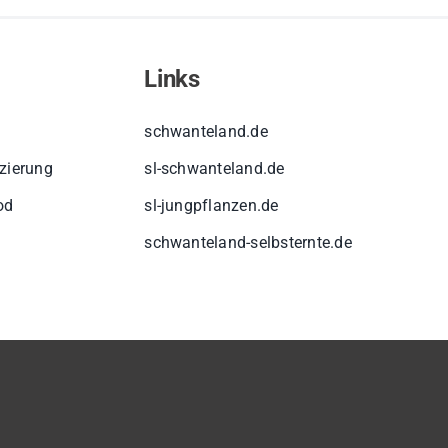
Links
schwanteland.de
izierung
sl-schwanteland.de
od
sl-jungpflanzen.de
schwanteland-selbsternte.de